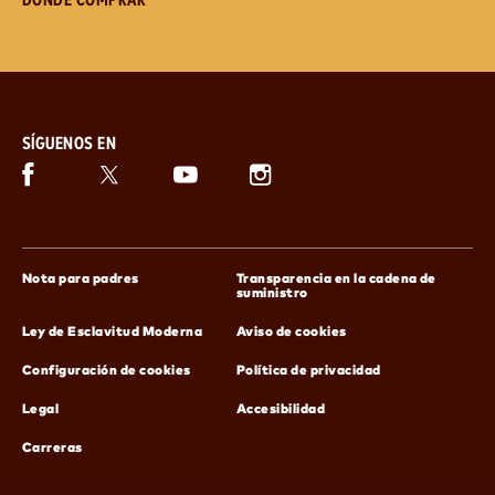
SÍGUENOS EN
Facebook (se abre en una ventana nueva)
Twitter (se abre en una ventana nueva)
Instagram (se abre en una ventana nue
Snickers (se abre en una ventana nueva)
(se abre en una ventana nueva)
Nota para padres
Transparencia en la cadena de
(se abre en una ventana nu
suministro
(se abre en una ventana nueva)
(se abre en una venta
Ley de Esclavitud Moderna
Aviso de cookies
(se abre en una 
Configuración de cookies
Política de privacidad
(se abre en una ventana nueva)
(se abre en una ventana 
Legal
Accesibilidad
(se abre en una ventana nueva)
Carreras