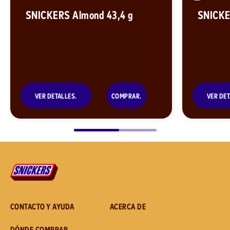
SNICKERS Almond 43,4 g
SNICKE
VER DETALLES.
COMPRAR.
VER DET
CONTACTO Y AYUDA
ACERCA DE
DÓNDE COMPRAR