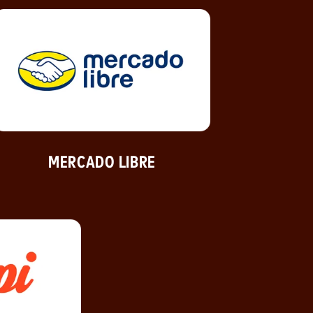
MERCADO‎ LIBRE
 nueva)
(se abre en una ventana nueva)