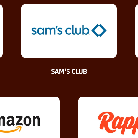
SAM'S‎ CLUB
 ventana nueva)
(se abre en una ventana