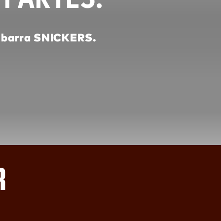
a barra SNICKERS.
R