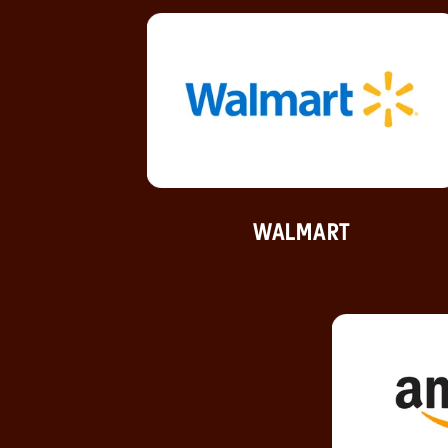
WALMART
(se abre en una