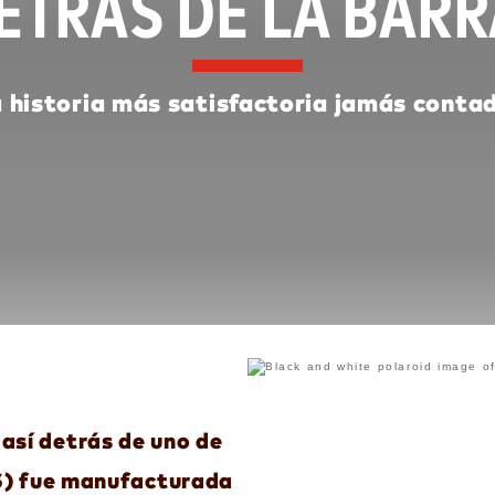
ETRÁS DE LA BARR
 historia más satisfactoria jamás conta
así detrás de uno de
RS) fue manufacturada