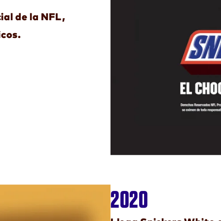
ial de la NFL,
icos.
2020