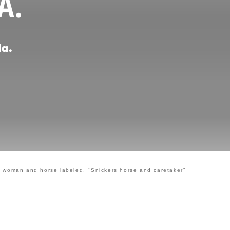
A.
da.