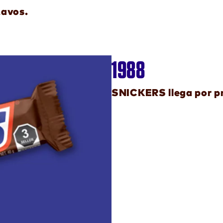
tavos.
1988
SNICKERS llega por p