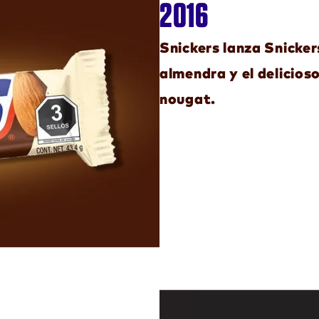
2016
Snickers lanza Snicke
almendra y el delicios
nougat.