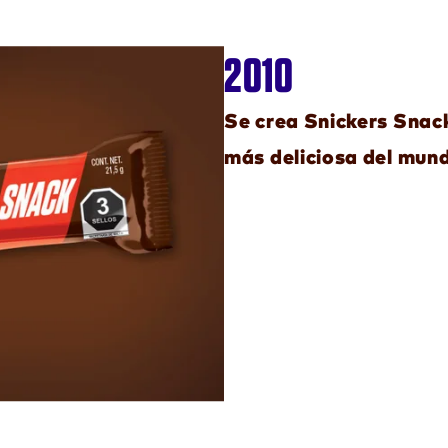
2010
Se crea Snickers Snac
más deliciosa del mun