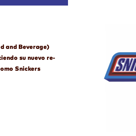
d and Beverage)
iendo su nuevo re-
como Snickers